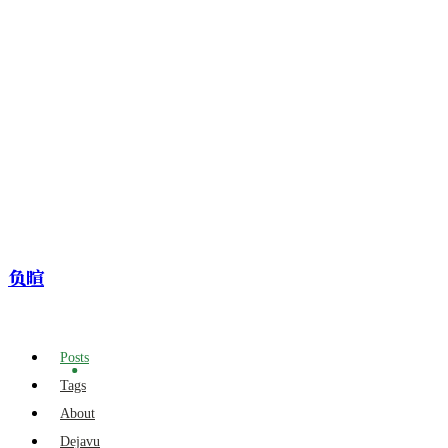
负暄
Posts
Tags
About
Dejavu