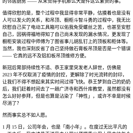
的邻居厨房 —— 从未觉得手机那么大是件这么累赘的事。
值得欣慰的是，整个过程中我显得非常平静，估摸着也是没有
人可以发火的关系，和吊顶、橱柜斗智斗勇的过程中，我无比
欣慰自己买了电动工具箱可以佑我免受螺丝之苦，也甚至安慰
自己，因祸得福地得知了自己尚未发现的漏水情况，更发现了
橱柜安装过程中师傅为了图省事儿胡乱钉上的顶板和柜体等。
当然，我也深刻反省了自己坚持做石膏板吊顶是否是一个错误
—— 它真的远不及铝扣板吊顶维修方便。
新冠后胃部持续性不适、恭王家里突发老人辞世，仿佛是
2023 年不仅取消了疫情的封控，更解除了时光流转的封印，
让我们不得不想起来其实时间过得飞快。恭王梦到自己的奶奶
后，我们赶着时间去了一趟广济寺和西什库教堂，虽然都没有
怎么好好参拜，但是也算是沾染了「神性」，或许不幸是时候
尽消了？
然而事实总不如人愿。
1 月 15 日，公司年会，也是「南小年」。在度过无比平凡的