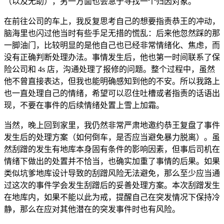
（以及无助），另一方面也会急于寻找一个归因对象。
在前往公司的车上，我反复思考自己的想要指责恭王的冲动，
脑海里也闪过他当时有些手足无措的慌乱：后来他忽然踩的那
一脚油门，比较明显的是他自己也已经非常情绪化、焦虑，而
没有正确判断处理办法。事情发生后，他也第一时间联系了保
险公司和 4s 店，沟通处理了报修的问题。整个过程中，虽然
他不曾直接表达，但我也能明确感知到他的不安。所以我路上
也一直处理自己的情绪，希望可以忍住吐槽或者指责的话语出
现，不要在事件的后续情绪处置上雪上加霜。
当然，晚上回到家里，我仍然非常严肃地邀约恭王复盘了事件
发生后的处理方案（如何倒车，是否应当避免暴力脱离）。虽
然刮蹭的发生有地库本身固有条件的影响因素，但事后司机在
情绪下做出的处置并不恰当，也确实加重了事情的后果。如果
类似坑爹地库设计导致的刮蹭风险无法避免，那么至少应当通
过这次的事件学会发生刮蹭后的妥善处理方案。本次刮蹭发生
在地库内，如果不能以此为戒，提醒自己在突发情况下保持冷
静，那么在应对其他潜在的突发事件时也有风险。