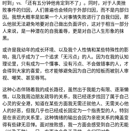
时到」vs. 「还有五分钟他肯定到不了」。同时，对于人类挫
败事件的归因，人们普遍也会倾向于外部归因，而不是内部归
因。我想大概率是如果一个人对事情失败进行了自我归因，那
么他就无法避免地要对自己做出负面评价，这对于相当一部分
人来说，是一种潜在的自我羞辱，更是对自己人生形象的抹
黑。
或许是我幼年的成长环境、以及我个人性情和某些特殊性的影
响，我几乎成为了一个追求「无污点」的人。因为在我的认知
理论里，只有成为一个懂事、没有污点、不会做错事的人，才
会得到大家的喜爱，也才能够避免因为自己的短板而被别人审
视、嘲笑、甚至辱骂。
这种心态伴随着我的成长路径，虽然出于我能力有限、逐渐懒
惰，以及我周边朋友疏导的关系，我已经逐步找回了属于自己
心灵的安全港，知道在某些方面我无需迁就他人、无需关心他
人的好恶，但我几乎也已经成长固定为一个指责型的人，特别
是在亲近的关系里，这种情绪的输出会因为亲密关系的掩盖变
得有些肆无忌惮。面对挫败感，我一方面会感受到自己的无能