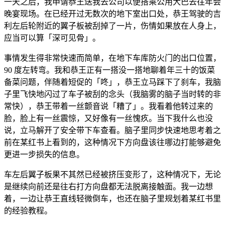
一天之后，我申请恭王送我去公司以便搭乘公用大巴去往年会
晚宴现场。在已经开过无数次的地下室出口处，恭王驾驶的吉
利左后轮附近的翼子板被刮掉了一片，伤情如果放在人身上，
应当可以算「深可见骨」。
事情发生得非常快速而简单，在地下车库防火门的出口位置，
90 度左转弯。我和恭王正有一搭没一搭地聊着年三十的饭菜
备菜问题，伴随着短促的「咚」，恭王立马踩下了刹车，我脑
子里飞快地闪过了车子被刮的念头（我脑雾的脑子当时转的非
常快），恭王带着一丝颤音说「糟了」。我看着他转过来的
脸，脸上有一丝震惊，又好像有一丝愧疚。当下我什么也没
说，立马解开了安全带下车查看。脑子里同步快速地思考着之
前在某红书上看到的，这种情况下方向盘该往哪边打能够避免
更进一步损失的信息。
车左后翼子板果不其然已经被挤压变形了，这种情况下，无论
是继续向前还是往右打方向盘都无法脱离接触面。我一边想
着，一边让恭王直线轻微倒车，也还在脑子里规划着某红书里
的经验教程。