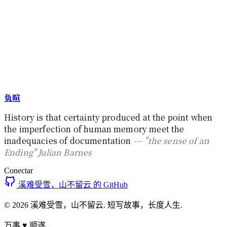
负暄
History is that certainty produced at the point when
the imperfection of human memory meet the
inadequacies of documentation
--- "the sense of an
Ending" Julian Barnes
Conectar
溪难受雪，山不留云 的 GitHub
© 2026 溪难受雪，山不留云. 短写故事，长度人生.
万事
♥
顺遂