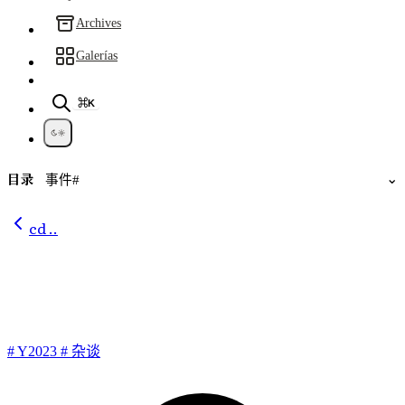
Archives
Galerías
⌘K
目录
⌄
事件#
cd ..
吐槽与沟通
#
Y2023
#
杂谈