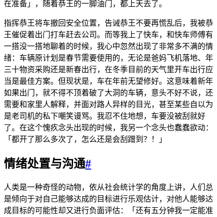
在准备」，随着恭王的一脚油门，都上天去了。
指挥恭王将车撤回安全位置，告诫恭王不要再慌乱后，我被恭
王催促着出门打车赶去公司。而等我上了快车，和快车师傅有
一搭没一搭地聊着的时候，我心中忽然出现了非常多不满的情
绪：车辆原计划是春节需要使用的，无论是爸妈飞机落地、年
三十物资采购还是新春出行，在冬季目前的天气里开车出行应
当是最佳方案。但现状是，车在年前无望修好。这意味着新年
如果出门，就不得不顶着破了大洞的车辆，意头不好不说，还
需要和家里人解释，并面对路人异样的目光，甚至某些自以为
是老司机的私下嘲笑谩骂。我忍不住地想，车要没被刮就好
了。在这个愧疚念头出现的时候，我另一个念头也蠢蠢欲动：
「都开了那么多次了，怎么还是会刮蹭到？！」
情绪处置与沟通
#
人类是一种奇怪的动物，依从社会统计学的角度上讲，人们总
是倾向于对自己能够达成的目标进行乐观估计，对他人能够达
成目标的可能性却又进行负面评估：「还有五分钟我一定能准