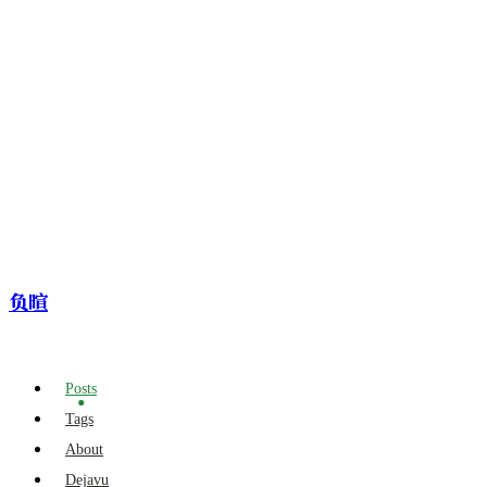
负暄
Posts
Tags
About
Dejavu