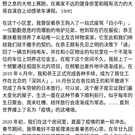
野之息的大地上赛跑，在离家不远的健身房里和贼有活力的大
哥自演自上动感单车课程。 [/left]
在这个小区里，我督促着恭王购入了一站式座驾「白小牛」，
一位勤勤恳恳时而爆胎的电驴兄弟，他到现在仍在服役；恭王
裹挟着我领养了本站唯一公主及吉祥物滚滚，它至此和我们缔
结我们就不撒手的契约。在恭王颇有先见之明的决策下「请」
回了一辆吉利纯电车，并在和小区物业的勾兑里在一个不是车
位的车位上饲养这位金主。在租下这个房间不久，我就上了一
个频繁通往祖国东北的项目，在频繁出差外地中逐渐成长。在
2019 年 6 月中，我和恭王正式完成各种手续，成为了居住工
作在北京的「深圳人」，10 月份又在各位鸽王的和平撤退下
完成了舟车劳顿的日本旅行。可以说，这个屋子是见证我们最
大变化的屋子，生活一度在这种节奏下顺利前行，似乎每年的
生日聚会、周末吐槽、结伴旅行会逐渐成为常态。…… 直到
世界撞上了名为「疫情」的这堵墙。
2020 年初，我们在这个房间里，直面了疫情的第一轮冲击。
春节期间，我带着好不容易理清出差事务的心思，在年廿九回