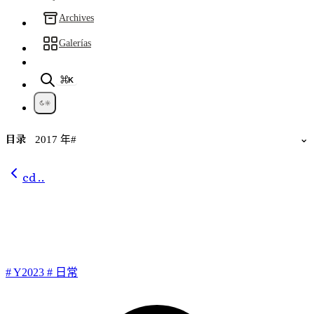
Archives
Galerías
⌘K
目录
⌄
2017 年#
cd ..
人生只似风前絮
#
Y2023
#
日常