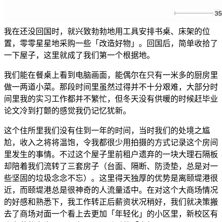
我在还没回国时，就兴致勃勃地用工具安排书桌、床架的位
置，零零星星地采购一些「改造好物」。回国后，简单收拾了
一下屋子，这里就成了我们第一个根据地。
我们能在餐桌上看到电脑画面，能偶尔在只有一米多的厨房里
做一两道小菜。那段时间里虽然过得并不十分艰难，大部分时
间里我的实习工作都并不繁忙，但冬天没有供暖的时候赶毕业
论文冷到打颤的感觉我仍记忆犹新。
这个住所里我们没有住到一年的时间，当时我们的处境之尴
尬，收入之将将温饱，令我都很少用拍摄的方式记录这个房间
里发生的事情。不过这个屋子里前租户遗弃的一块大理石隔板
却陪着我们流转了三套房子（台面、隔断、防烫垫，总是对一
些坚固的垃圾念念不忘）。这里得天独厚的优势是离颐堤港很
近，而颐堤港总是很神奇的人流量适中。在对这个大商场情况
的好感和熟悉下，我工作转正后薪资状况稍好，我们就决策搬
去了商场对面一个看上去更加「年轻化」的小区里，新校区有