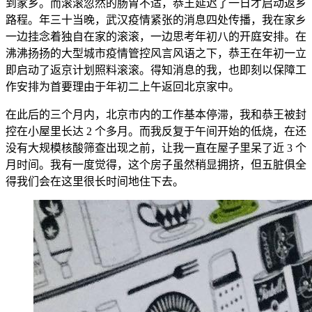
到家乡。而滚滚忽然的肠胃不适，恭王延迟了一日才启动返乡
路程。年三十当晚，武汉疫情紧张的消息四处传播，我在家乡
一边挂念着独自在家的滚滚，一边思考年初八的开庭安排。在
沸沸扬扬的大型城市疫情管控风言风语之下，恭王在年初一立
即启动了返京计划照料滚滚。得知消息的我，也即刻以保障工
作安排为首要理由于年初二上午返回北京家中。
在此后的三个月内，北京市内的工作基本停滞，我和恭王被封
控在小屋里长达 2 个多月。而我反复于午间开始的低烧，在还
没有大规模核酸筛查出现之前，让我一直在屋子里呆了近 3 个
月时间。我有一度觉得，这个房子虽然稍显拥挤，但五脏俱全
得我们会在这里很长时间地住下去。