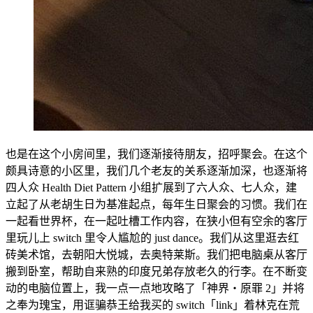
也是在这个小房间里，我们逐渐接待朋友，招呼聚会。在这个
颇具诗意的小区里，我们几个老友的关系逐渐加深，也逐渐将
四人众 Health Diet Pattern 小组扩展到了六人众、七人众，建
立起了从老胡生日为基准起点，每年生日聚会的习惯。我们在
一起看世界杯，在一起吐槽工作内容，在狭小但有空余的客厅
里玩儿上 switch 里令人尴尬的 just dance。我们从这里逛去红
砖美术馆，去朝阳大悦城，去奥特莱斯。我们把电脑桌从客厅
搬到卧室，帮助自来熟的印度兄弟存放老久的行李。在不断变
动的电脑位置上，我一点一点地攻略了「神界・原罪 2」并将
之奉为瑰宝，用诓骗恭王给我买的 switch「link」着林克在荒