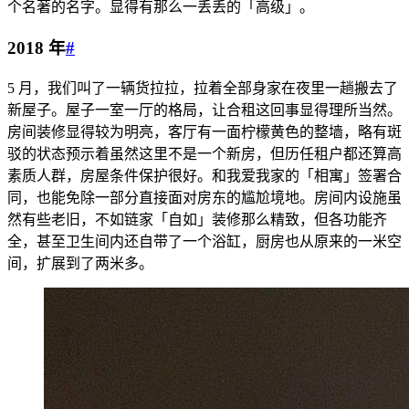
个名著的名字。显得有那么一丢丢的「高级」。
2018 年
#
5 月，我们叫了一辆货拉拉，拉着全部身家在夜里一趟搬去了
新屋子。屋子一室一厅的格局，让合租这回事显得理所当然。
房间装修显得较为明亮，客厅有一面柠檬黄色的整墙，略有斑
驳的状态预示着虽然这里不是一个新房，但历任租户都还算高
素质人群，房屋条件保护很好。和我爱我家的「相寓」签署合
同，也能免除一部分直接面对房东的尴尬境地。房间内设施虽
然有些老旧，不如链家「自如」装修那么精致，但各功能齐
全，甚至卫生间内还自带了一个浴缸，厨房也从原来的一米空
间，扩展到了两米多。