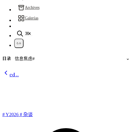
Archives
Galerías
⌘K
目录
⌄
信息焦虑#
cd ..
仿若知识能予人长生
#
Y2026
#
杂谈